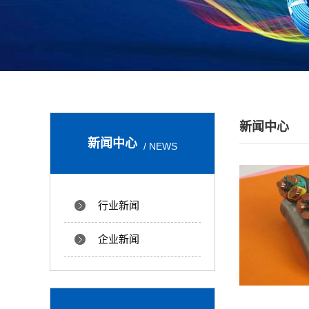
新闻中心
新闻中心
/ NEWS
行业新闻
企业新闻