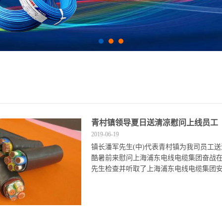
青村镇领导夏日送清凉慰问上线员工
2019-06-19
镇长潘军先生(中)代表青村镇为我司员工送
酷暑前来慰问上海浦东电线电缆集团奋战
先生检查并听取了上海浦东电线电缆集团