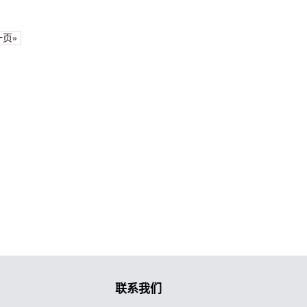
页»
联系我们