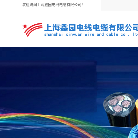
欢迎访问上海鑫园电线电缆有限公司！