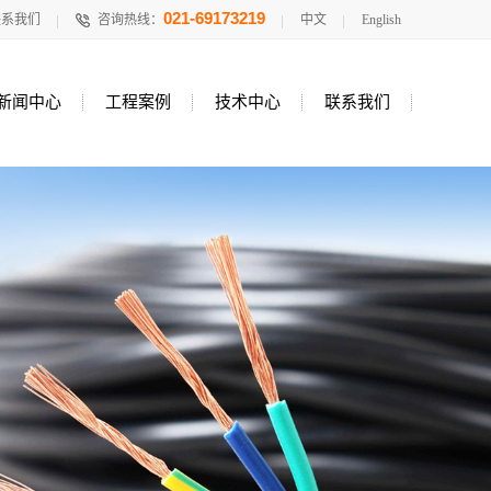
021-69173219
联系我们
咨询热线：
中文
English
新闻中心
工程案例
技术中心
联系我们