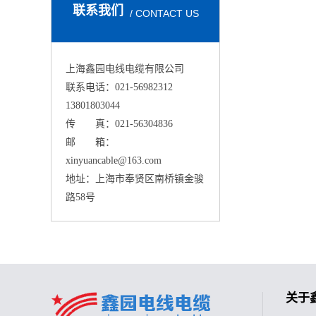
联系我们
/ CONTACT US
上海鑫园电线电缆有限公司
联系电话：021-56982312
13801803044
传 真：021-56304836
邮 箱：
xinyuancable@163.com
地址：上海市奉贤区南桥镇金骏
路58号
关于