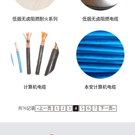
低烟无卤阻燃耐火系列
低烟无卤阻燃电缆
计算机电缆
本安计算机电缆
共76记录
«上一页
1
2
3
4
5
6
7
下一页»